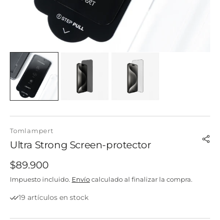
Tomlampert
Ultra Strong Screen-protector
Precio
$89.900
regular
Impuesto incluido.
Envío
calculado al finalizar la compra.
19 artículos en stock