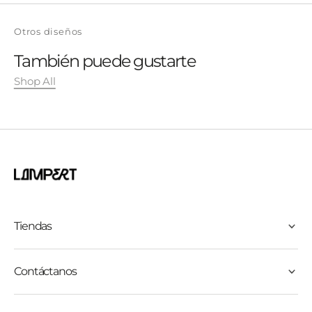
Otros diseños
iPhone 13 Pro Max
iPhone 13 Pro
También puede gustarte
iPhone 13/14/15
iPhone 12 Pro Max
Shop All
iPhone 12/ 12 Pro
iPhone XS Max - 11 Pro Max
iPhone X - XS -11 Pro
iPhone 11 -XR
Tiendas
Contáctanos